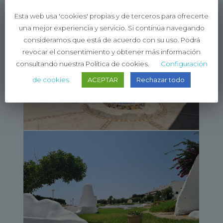
Esta web usa 'cookies' propias y de terceros para ofrecerte
una mejor experiencia y servicio. Si continúa navegando
consideramos que está de acuerdo con su uso. Podrá
revocar el consentimiento y obtener más información
consultando nuestra Política de cookies.
Configuración
de cookies
ACEPTAR
Rechazar todo