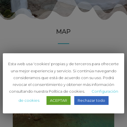
MAP
Esta web usa 'cookies' propias y de terceros para ofrecerte
una mejor experiencia y servicio. Si continúa navegando
consideramos que está de acuerdo con su uso. Podrá
revocar el consentimiento y obtener más información
consultando nuestra Política de cookies.
Configuración
de cookies
ACEPTAR
Rechazar todo