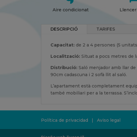
Aire condicionat
Llenceri
DESCRIPCIÓ
TARIFES
Capacitat:
de 2 a 4 persones (5 unitats
Localització:
Situat a pocs metres de la
Distribució:
Saló menjador amb llar de f
90cm cadascuna i 2 sofà llit al saló.
L’apartament està completament equipat
també mobiliari per a la terrassa. S’incl
Política de privacidad
|
Aviso legal