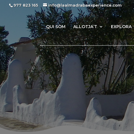
977 823 165
info@laalmadrabaexperience.com
QUI SOM
ALLOTJA’T
EXPLORA