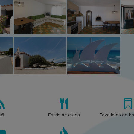



fi
Estris de cuina
Tovalloles de ba

