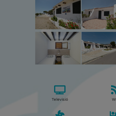

Televisió
Wi
