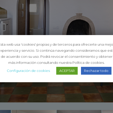
Esta web usa 'cookies' propias y de terceros para ofrecerte una mejo
xperiencia y servicio. Si continúa navegando consideramos que es
de acuerdo con su uso. Podrá revocar el consentimiento y obtener
más información consultando nuestra Política de cookies.
Configuración de cookies
ACEPTAR
Rechazar todo