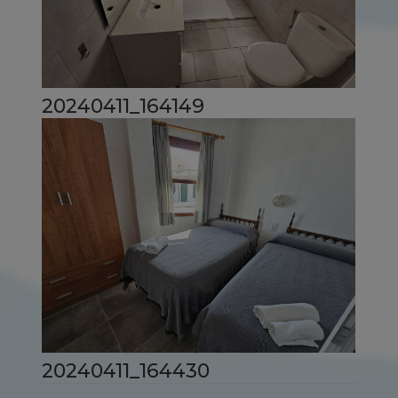
20240411_164149
20240411_164430