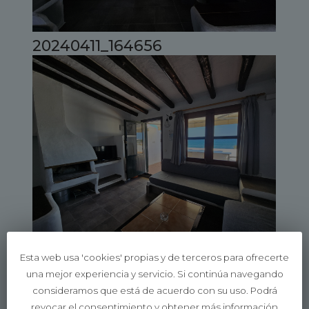
20240411_164656
20240411_164608
Esta web usa 'cookies' propias y de terceros para ofrecerte
una mejor experiencia y servicio. Si continúa navegando
consideramos que está de acuerdo con su uso. Podrá
revocar el consentimiento y obtener más información