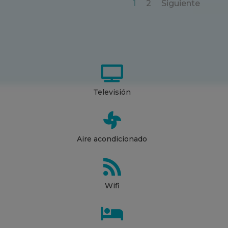
1
2
Siguiente

Televisión

Aire acondicionado

Wifi
