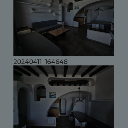
20240411_164648