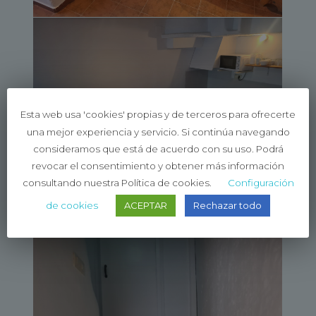
Esta web usa 'cookies' propias y de terceros para ofrecerte
una mejor experiencia y servicio. Si continúa navegando
consideramos que está de acuerdo con su uso. Podrá
revocar el consentimiento y obtener más información
consultando nuestra Política de cookies.
Configuración
de cookies
ACEPTAR
Rechazar todo